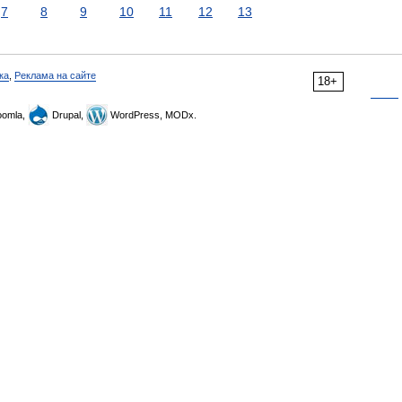
7
8
9
10
11
12
13
ка
,
Реклама на сайте
18+
omla,
Drupal,
WordPress, MODx.