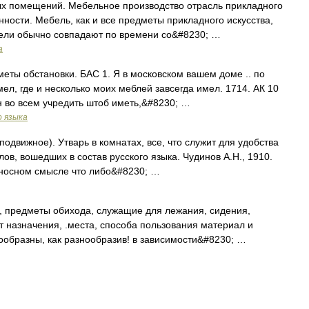
х помещений. Мебельное производство отрасль прикладного
ности. Мебель, как и все предметы прикладного искусства,
ели обычно совпадают по времени со&#8230; …
а
дметы обстановки. БАС 1. Я в московском вашем доме .. по
л, где и несколько моих меблей завсегда имел. 1714. АК 10
 во всем учредить штоб иметь,&#8230; …
о языка
 подвижное). Утварь в комнатах, все, что служит для удобства
ов, вошедших в состав русского языка. Чудинов А.Н., 1910.
носном смысле что либо&#8230; …
, предметы обихода, служащие для лежания, сидения,
от назначения, .места, способа пользования материал и
нообразны, как разнообразив! в зависимости&#8230; …