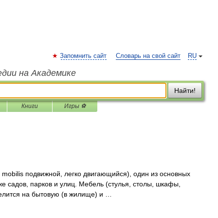
Запомнить сайт
Словарь на свой сайт
RU
едии на Академике
Найти!
Книги
Игры ⚽
bilis подвижной, легко двигающийся), один из основных
е садов, парков и улиц. Мебель (стулья, столы, шкафы,
делится на бытовую (в жилище) и …