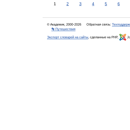
1
2
3
4
5
6
© Академик, 2000-2026
Обратная связь:
Техподдерж
👣 Путешествия
Экспорт словарей на сайты
, сделанные на PHP,
Jo