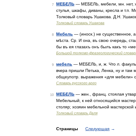
МЕБЕЛЬ
— МЕБЕЛЬ, мебели, мн. нет, ж
7
стулья, шкафы, диваны, кресла и т.п. 
Толковый словарь Ушакова. Д.Н. Ушако
Толковый словарь Ушакова
Мебель
— (иноск.) не существенное, а
8
мѣста. Ср. И она, въ свою очередь, с
бы въ ея глазахъ онъ былъ какъ то «ме
Большой толково-фразеологический словар
мебель
— МЕБЕЛЬ, и, ж. Что л. факуль
9
вчера пришли Петька, Ленка, ну и там 
общеупотр. выражения «для мебели» о 
Словарь русского арго
МЕБЕЛЬ
— жен., франц. стоялая утвар
10
Мебельный, к ней относящийся мастер,
столяр; хозяин мебельной мастерской и
Толковый словарь Даля
Страницы
Следующая
→