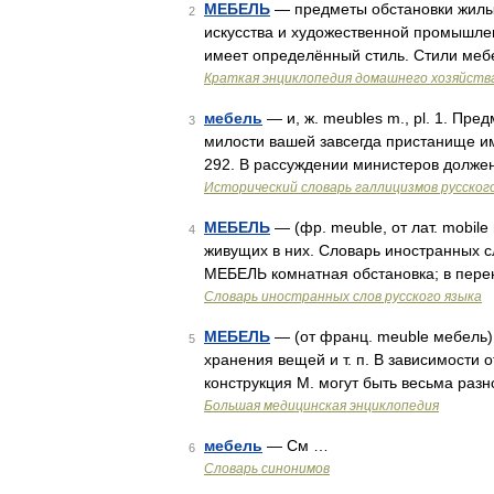
МЕБЕЛЬ
— предметы обстановки жилы
2
искусства и художественной промышлен
имеет определённый стиль. Стили меб
Краткая энциклопедия домашнего хозяйств
мебель
— и, ж. meubles m., pl. 1. Пре
3
милости вашей завсегда пристанище име
292. В рассуждении министеров должен
Исторический словарь галлицизмов русског
МЕБЕЛЬ
— (фр. meuble, от лат. mobile
4
живущих в них. Словарь иностранных сл
МЕБЕЛЬ комнатная обстановка; в пере
Словарь иностранных слов русского языка
МЕБЕЛЬ
— (от франц. meuble мебель)
5
хранения вещей и т. п. В зависимости 
конструкция М. могут быть весьма раз
Большая медицинская энциклопедия
мебель
— См …
6
Словарь синонимов