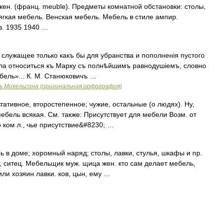
ен. (франц. meuble). Предметы комнатной обстановки: столы,
Мягкая мебель. Венская мебель. Мебель в стиле ампир.
в. 1935 1940 …
 служащее только какъ бы для убранства и пополненія пустого
тала относиться къ Марку съ полнѣйшимъ равнодушіемъ, словно
бель»... К. М. Станюковичъ …
ь Михельсона (оригинальная орфография)
тативное, второстепенное; чужие, остальные (о людях). Ну,
мебель всякая. См. также: Присутствует для мебели Возм. от
ком л., чье присутствие&#8230; …
ь в доме; хоромный наряд; столы, лавки, стулья, шкафы и пр.
 ситец. Мебельщик муж. щица жен. кто сам делает мебель,
ли хозяин лавки. ков, цын, ему …